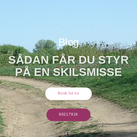
Blog
SÅDAN FÅR DU STYR
PÅ EN SKILSMISSE
Book tid nu
60217916