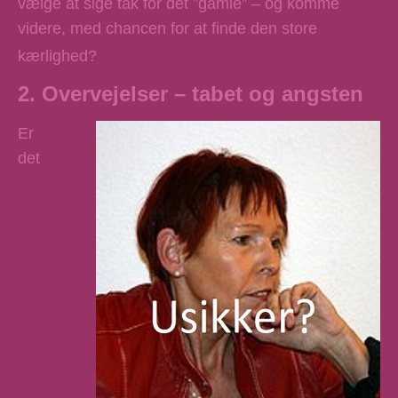
vælge at sige tak for det ”gamle” – og komme
videre, med chancen for at finde den store
kærlighed?
2. Overvejelser – tabet og angsten
Er
det