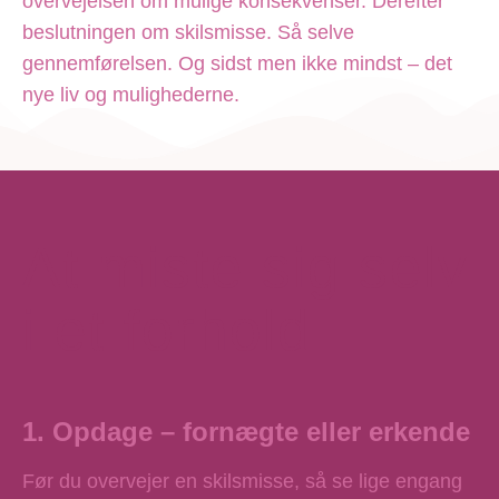
overvejelsen om mulige konsekvenser. Derefter
beslutningen om skilsmisse. Så selve
gennemførelsen. Og sidst men ikke mindst – det
nye liv og mulighederne.
At miste sig selv
i et forhold
1. Opdage – fornægte eller erkende
Før du overvejer en skilsmisse, så se lige engang