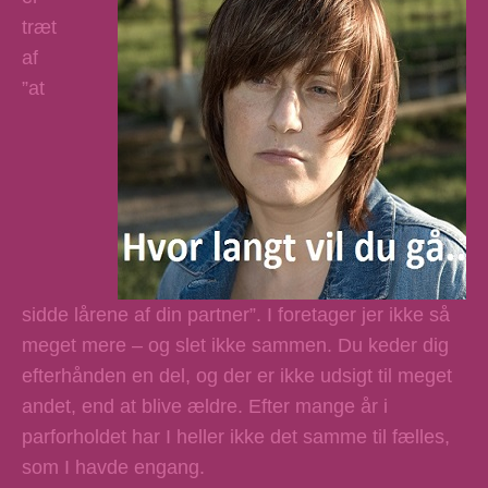
træt
af
”at
sidde lårene af din partner”. I foretager jer ikke så
meget mere – og slet ikke sammen. Du keder dig
efterhånden en del, og der er ikke udsigt til meget
andet, end at blive ældre. Efter mange år i
parforholdet har I heller ikke det samme til fælles,
som I havde engang.