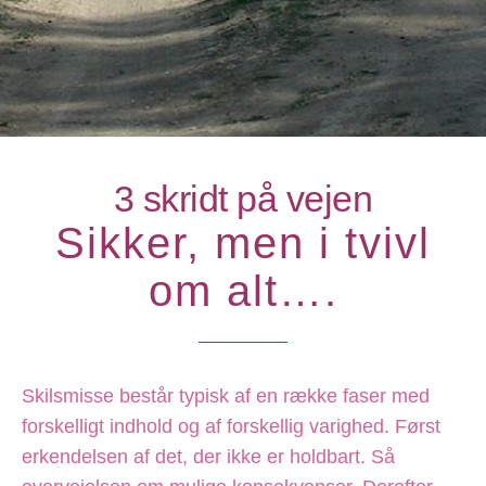
3 skridt på vejen
Sikker, men i tvivl
om alt….
Skilsmisse består typisk af en række faser med
forskelligt indhold og af forskellig varighed. Først
erkendelsen af det, der ikke er holdbart. Så