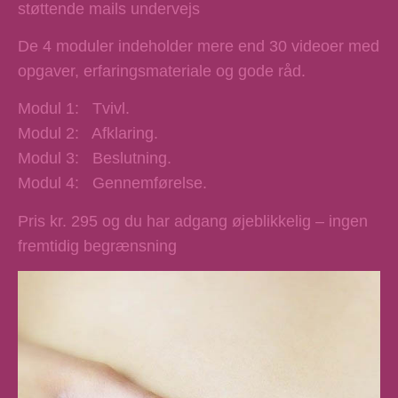
støttende mails undervejs
De 4 moduler indeholder mere end 30 videoer med
opgaver, erfaringsmateriale og gode råd.
Modul 1: Tvivl.
Modul 2: Afklaring.
Modul 3: Beslutning.
Modul 4: Gennemførelse.
Pris kr. 295 og du har adgang øjeblikkelig – ingen
fremtidig begrænsning