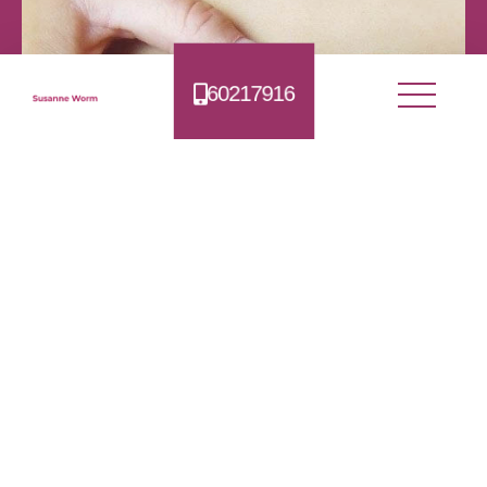
60217916