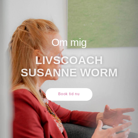
Om mig
LIVSCOACH
SUSANNE WORM
Book tid nu