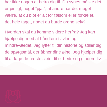
har ikke nogen at betro dig til. Du synes måske det
er pinligt, noget “pjat”, at andre har det meget
værre, at du blot er alt for følsom eller forkælet, i
det hele taget, noget du burde ordne selv?
Hvordan skal du komme videre herfra? Jeg kan
hjælpe dig med at håndtere tvivlen og
mindreværdet. Jeg lytter til din historie og stiller dig
de spørgsmål, der åbner dine øjne. Jeg hjælper dig
til at tage de næste skridt til et bedre og gladere liv.