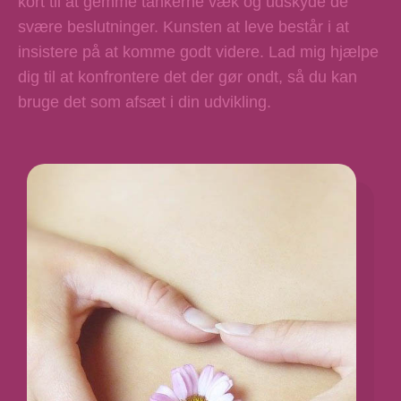
kort til at gemme tankerne væk og udskyde de
svære beslutninger. Kunsten at leve består i at
insistere på at komme godt videre. Lad mig hjælpe
dig til at konfrontere det der gør ondt, så du kan
bruge det som afsæt i din udvikling.