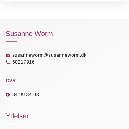
Susanne Worm
susanneworm@susanneworm.dk
60217916
CVR:
34 99 34 08
Ydelser