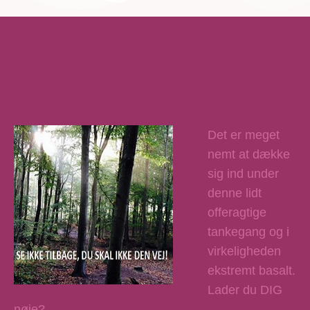
Offertankegang!
Det er meget
nemt at dække
sig ind under
denne lidt
offeragtige
tankegang og i
virkeligheden
ekstremt basalt.
Lader du DIG
nøje?