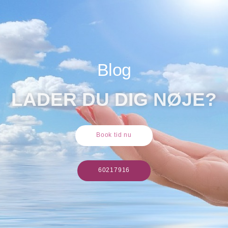
Blog
LADER DU DIG NØJE?
Book tid nu
60217916