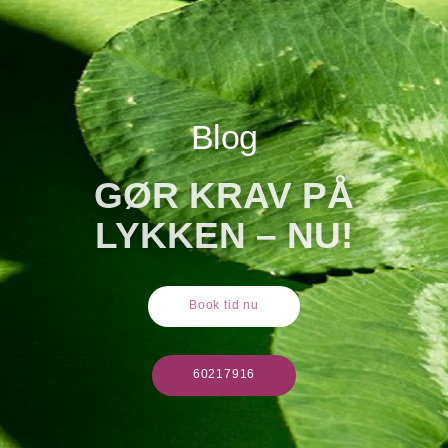
Blog
GØR KRAV PÅ
LYKKEN – NU!
Book tid nu
60217916