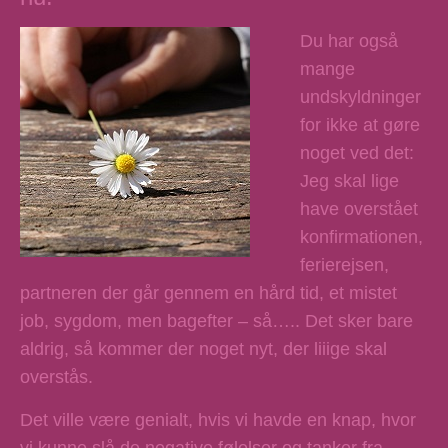
Du har også
mange
undskyldninger
for ikke at gøre
noget ved det:
Jeg skal lige
have overstået
konfirmationen,
ferierejsen,
partneren der går gennem en hård tid, et mistet
job, sygdom, men bagefter – så….. Det sker bare
aldrig, så kommer der noget nyt, der liiige skal
overstås.
Det ville være genialt, hvis vi havde en knap, hvor
vi kunne slå de negative følelser og tanker fra,