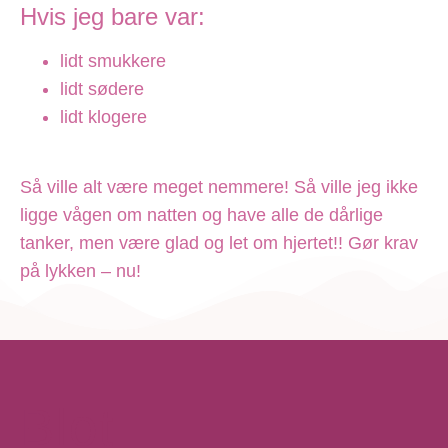
Hvis jeg bare var:
lidt smukkere
lidt sødere
lidt klogere
Så ville alt være meget nemmere! Så ville jeg ikke
ligge vågen om natten og have alle de dårlige
tanker, men være glad og let om hjertet!! Gør krav
på lykken – nu!
Blot