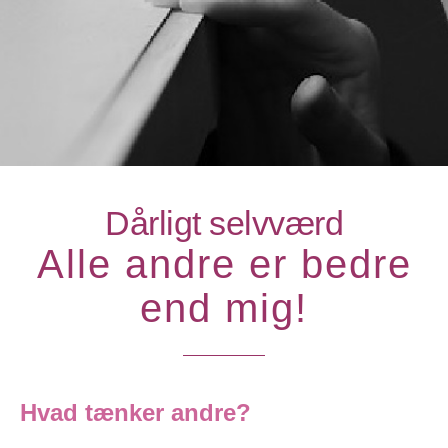
Dårligt selvværd
Alle andre er bedre
end mig!
Hvad tænker andre?