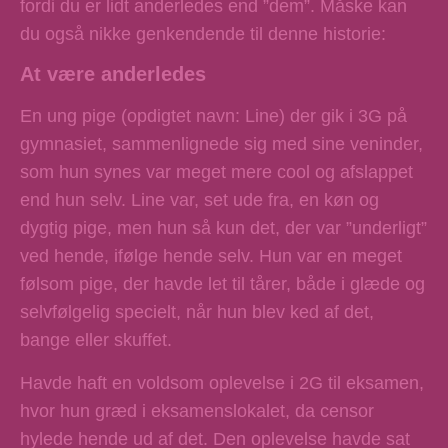
fordi du er lidt anderledes end ”dem”. Måske kan
du også nikke genkendende til denne historie:
At være anderledes
En ung pige (opdigtet navn: Line) der gik i 3G på
gymnasiet, sammenlignede sig med sine veninder,
som hun synes var meget mere cool og afslappet
end hun selv. Line var, set ude fra, en køn og
dygtig pige, men hun så kun det, der var ”underligt”
ved hende, ifølge hende selv. Hun var en meget
følsom pige, der havde let til tårer, både i glæde og
selvfølgelig specielt, når hun blev ked af det,
bange eller skuffet.
Havde haft en voldsom oplevelse i 2G til eksamen,
hvor hun græd i eksamenslokalet, da censor
hylede hende ud af det. Den oplevelse havde sat