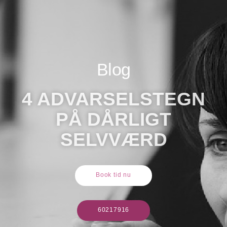
Blog
4 ADVARSELSTEGN
PÅ DÅRLIGT
SELVVÆRD
Book tid nu
60217916