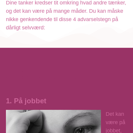
Dine tanker kredser tit omkring hvad andre tænker,
og det kan være på mange måder. Du kan måske
nikke genkendende til disse 4 advarselstegn på
dårligt selvværd:
Advarselstegn
1. På jobbet
Det kan
være på
jobbet,